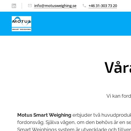
info@motusweighing.se
+46 31-303 73 20
Vår
Vi kan for
Motus Smart Weighing
erbjuder två huvudprodukt
fordonsvåg. Själva vågen, om den behövs är en se
Smart Weighings system är utvecklade och tillverk